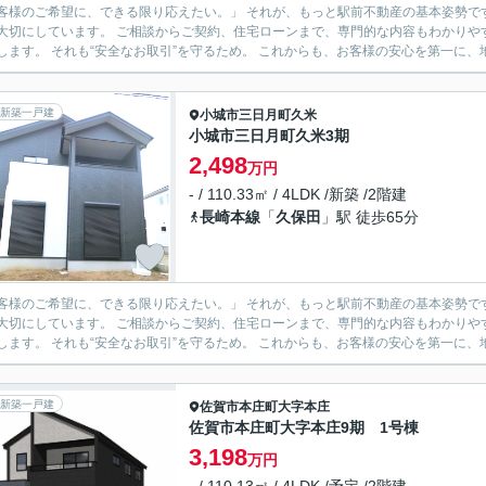
様のご希望に、できる限り応えたい。」 それが、もっと駅前不動産の基本姿勢です。 営業スタッフはもちろん、事務スタッフまで全員
切にしています。 ご相談からご契約、住宅ローンまで、専門的な内容もわかりやすく丁寧にサポート。 もし難し
伝えします。 それも“安全なお取引”を守るため。 これからも、お客
新築一戸建
小城市
三日月町久米
小城市三日月町久米3期
2,498
万円
- / 110.33㎡ / 4LDK /新築 /2階建
長崎本線
「
久保田
」駅 徒歩65分
様のご希望に、できる限り応えたい。」 それが、もっと駅前不動産の基本姿勢です。 営業スタッフはもちろん、事務スタッフまで全員
切にしています。 ご相談からご契約、住宅ローンまで、専門的な内容もわかりやすく丁寧にサポート。 もし難し
伝えします。 それも“安全なお取引”を守るため。 これからも、お客
新築一戸建
佐賀市
本庄町大字本庄
佐賀市本庄町大字本庄9期 1号棟
3,198
万円