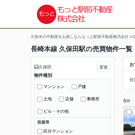
久留米の不動産をお探しならもっと駅前不動産株式会社
長崎本線 久保田駅の売買物件一覧
お
久保田
変更
物件種別
佐
マンション
戸建
土地
店舗
事務所
6
件
ビル・その他
投資用
区分マンション