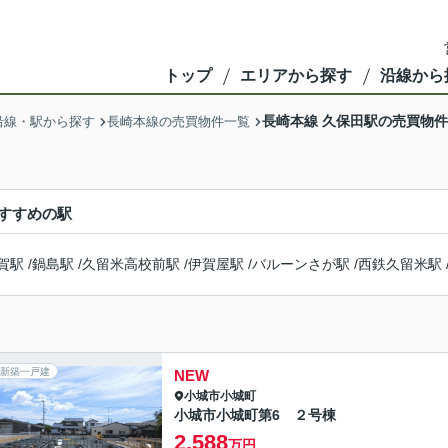
トップ
エリアから探す
沿線から
長崎本線 久保田駅の売買物
沿線・駅から探す
長崎本線の売買物件一覧
すすめの駅
賀駅
/
鍋島駅
/
久留米高校前駅
/
伊賀屋駅
/
バルーンさが駅
/
西鉄久留米駅
新築一戸建
NEW
小城市
小城町
小城市小城町第6 ２号棟
2,588
万円