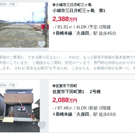
新築一戸建
小城市
三日月町三ヶ島
小城市三日月町三ヶ島 第1
2,388
万円
- / 81.81㎡ / 4LDK /予定 /2階建
長崎本線
「
久保田
」駅 徒歩45分
様のご希望に、できる限り応えたい。」 それが、もっと駅前不動産の基本姿勢です。 営業スタッフはもちろん、事務スタッフまで全員
切にしています。 ご相談からご契約、住宅ローンまで、専門的な内容もわかりやすく丁寧にサポート。 もし難し
伝えします。 それも“安全なお取引”を守るため。 これからも、お客
新築一戸建
佐賀市
下田町
佐賀市下田町第1 2号棟
2,088
万円
- / 87.48㎡ / 3LDK /新築 /2階建
長崎本線
「
久保田
」駅 徒歩63分