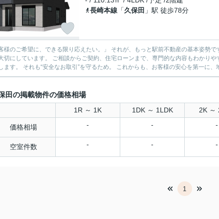
- / 110.13㎡ / 4LDK /予定 /2階建
長崎本線
「
久保田
」駅 徒歩78分
様のご希望に、できる限り応えたい。」 それが、もっと駅前不動産の基本姿勢です。 営業スタッフはもちろん、事務スタッフまで全員
切にしています。 ご相談からご契約、住宅ローンまで、専門的な内容もわかりやすく丁寧にサポート。 もし難し
伝えします。 それも“安全なお取引”を守るため。 これからも、お客
保田の掲載物件の価格相場
1R ～ 1K
1DK ～ 1LDK
2K ～ 
-
-
-
価格相場
-
-
-
空室件数
1