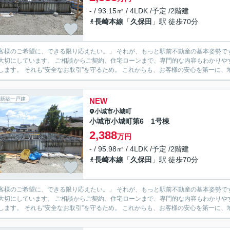
- / 93.15㎡ / 4LDK /予定 /2階建
長崎本線
「
久保田
」駅 徒歩70分
様のご希望に、できる限り応えたい。」 それが、もっと駅前不動産の基本姿勢です。 営業スタッフはもちろん、事務スタッフまで全員
切にしています。 ご相談からご契約、住宅ローンまで、専門的な内容もわかりやすく丁寧にサポート。 もし難し
伝えします。 それも“安全なお取引”を守るため。 これからも、お客
新築一戸建
NEW
小城市
小城町
小城市小城町第6 1号棟
2,388
万円
- / 95.98㎡ / 4LDK /予定 /2階建
長崎本線
「
久保田
」駅 徒歩70分
様のご希望に、できる限り応えたい。」 それが、もっと駅前不動産の基本姿勢です。 営業スタッフはもちろん、事務スタッフまで全員
切にしています。 ご相談からご契約、住宅ローンまで、専門的な内容もわかりやすく丁寧にサポート。 もし難し
伝えします。 それも“安全なお取引”を守るため。 これからも、お客