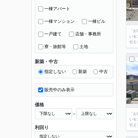
一棟アパート
一棟マンション
一棟ビル
「お客
一戸建て
店舗・事務所
いを大
寮・旅館等
土地
新築・中古
指定しない
新築
中古
販売中のみ表示
価格
～
「お客
いを大
利回り