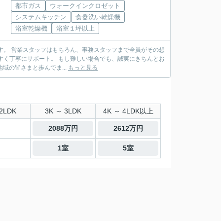
都市ガス
ウォークインクロゼット
システムキッチン
食器洗い乾燥機
浴室乾燥機
浴室１坪以上
がその想
い場合でも、誠実にきちんとお
様の安心を第一に、地域の皆さまと歩んでま...
もっと見る
2LDK
3K ～ 3LDK
4K ～ 4LDK以上
2088万円
2612万円
1室
5室