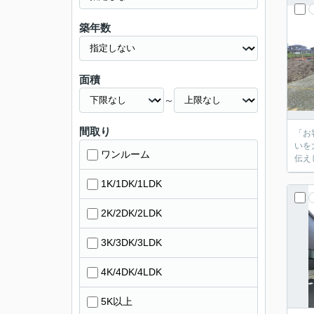
築年数
面積
～
間取り
「お客
いを大
ワンルーム
1K/1DK/1LDK
2K/2DK/2LDK
3K/3DK/3LDK
4K/4DK/4LDK
5K以上