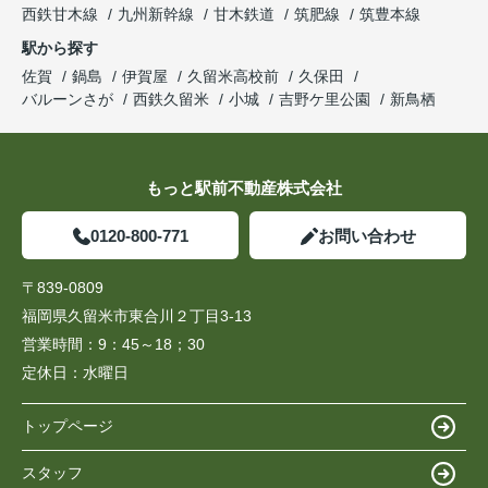
西鉄甘木線
九州新幹線
甘木鉄道
筑肥線
筑豊本線
駅から探す
佐賀
鍋島
伊賀屋
久留米高校前
久保田
バルーンさが
西鉄久留米
小城
吉野ケ里公園
新鳥栖
もっと駅前不動産株式会社
0120-800-771
お問い合わせ
〒839-0809
福岡県久留米市東合川２丁目3-13
営業時間：
9：45～18；30
定休日：
水曜日
トップページ
スタッフ