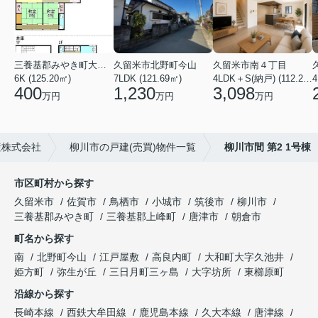
三養基郡みやき町大字東津
久留米市北野町今山
久留米市南４丁目
6K (125.20㎡)
7LDK (121.69㎡)
4LDK＋S(納戸) (112.26㎡)
4
400
1,230
3,098
万円
万円
万円
産株式会社
柳川市の戸建(売買)物件一覧
柳川市間 第2 1号棟
市区町村から探す
久留米市
佐賀市
鳥栖市
小城市
筑後市
柳川市
三養基郡みやき町
三養基郡上峰町
唐津市
朝倉市
町名から探す
南
北野町今山
江戸屋敷
高良内町
大和町大字久池井
姫方町
弥生が丘
三日月町三ヶ島
大字坊所
東櫛原町
沿線から探す
長崎本線
西鉄大牟田線
鹿児島本線
久大本線
唐津線