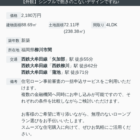
【外観】シンプルで飽きのこないデザインですね♪
2,180万円
価格
88.69㎡
72.11坪
4LDK
建物面積
土地面積
間取り
(238.38㎡)
新築
築年数
福岡県
柳川市
間
所在地
西鉄大牟田線
「
矢加部
」駅 徒歩55分
交通
西鉄大牟田線
「
西鉄柳川
」駅 徒歩62分
西鉄大牟田線
「
蒲池
」駅 徒歩71分
住宅ローン事前審査の一括申込サービスをご利用いただ
備考
けます。
複数の金融機関へ同時にお申し込みが可能ですので、そ
れぞれの条件を比較しながらご検討いただけます。
お客様のご希望に寄り添いながら、無理のないローンプ
ラン選びをお手伝いいたします。
スムーズな住宅購入に向けて、ぜひお気軽にご活用くだ
さい。