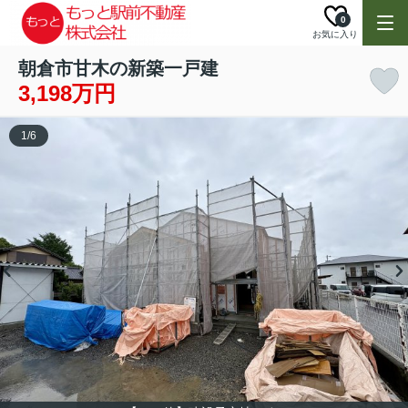
0
お気に入り
朝倉市甘木の新築一戸建
3,198万円
1
/
6