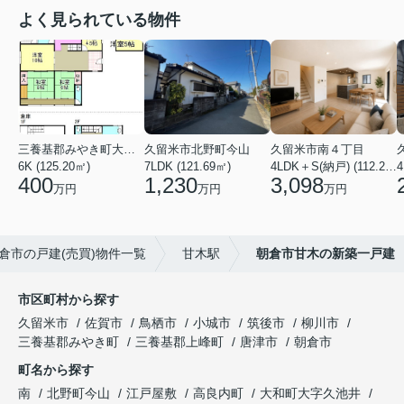
よく見られている物件
三養基郡みやき町大字東津
久留米市北野町今山
久留米市南４丁目
6K (125.20㎡)
7LDK (121.69㎡)
4LDK＋S(納戸) (112.26㎡)
4
400
1,230
3,098
万円
万円
万円
倉市の戸建(売買)物件一覧
甘木駅
朝倉市甘木の新築一戸建
市区町村から探す
久留米市
佐賀市
鳥栖市
小城市
筑後市
柳川市
三養基郡みやき町
三養基郡上峰町
唐津市
朝倉市
町名から探す
南
北野町今山
江戸屋敷
高良内町
大和町大字久池井