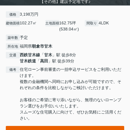
【その他】建設予定地です♪
3,198万円
価格
102.27㎡
162.75坪
4LDK
建物面積
土地面積
間取り
(538.04㎡)
予定
築年数
福岡県
朝倉市
甘木
所在地
西鉄甘木線
「
甘木
」駅 徒歩8分
交通
甘木鉄道
「
高田
」駅 徒歩39分
住宅ローン事前審査の一括申込サービスをご利用いただ
備考
けます。
複数の金融機関へ同時にお申し込みが可能ですので、そ
れぞれの条件を比較しながらご検討いただけます。
お客様のご希望に寄り添いながら、無理のないローンプ
ラン選びをお手伝いいたします。
スムーズな住宅購入に向けて、ぜひお気軽にご活用くだ
さい。