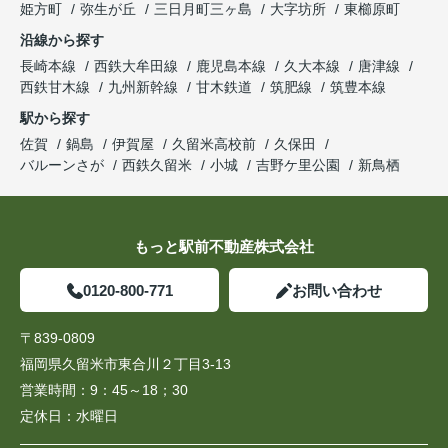
姫方町
弥生が丘
三日月町三ヶ島
大字坊所
東櫛原町
沿線から探す
長崎本線
西鉄大牟田線
鹿児島本線
久大本線
唐津線
西鉄甘木線
九州新幹線
甘木鉄道
筑肥線
筑豊本線
駅から探す
佐賀
鍋島
伊賀屋
久留米高校前
久保田
バルーンさが
西鉄久留米
小城
吉野ケ里公園
新鳥栖
もっと駅前不動産株式会社
0120-800-771
お問い合わせ
〒839-0809
福岡県久留米市東合川２丁目3-13
営業時間：
9：45～18；30
定休日：
水曜日