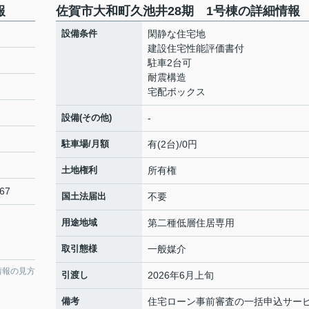
報
佐賀市大和町久池井28期 1号棟の詳細情報
設備条件
閑静な住宅地
建設住宅性能評価書付
駐車2台可
耐震構造
宅配ボックス
設備(その他)
-
駐車場/月額
有(2台)/0円
土地権利
所有権
67
国土法届出
不要
用途地域
第二種低層住居専用
取引態様
一般媒介
情報の見方
引渡し
2026年6月上旬
備考
住宅ローン事前審査の一括申込サー