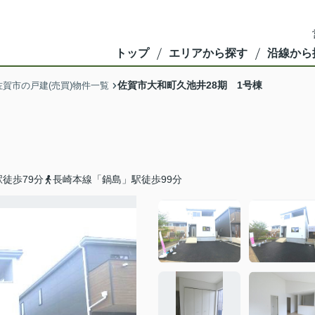
トップ
エリアから探す
沿線から
佐賀市大和町久池井28期 1号棟
佐賀市の戸建(売買)物件一覧
徒歩79分
長崎本線「鍋島」駅徒歩99分