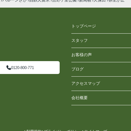
バルーンさが
西鉄久留米
吉野ケ里公園
新鳥栖
久保田
弥生が丘
トップページ
スタッフ
お客様の声
0120-800-771
ブログ
アクセスマップ
会社概要