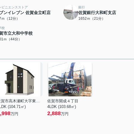
ンビニエンスストア
銀行
ブンイレブン 佐賀金立町店
佐賀銀行大和町支店
97ｍ（12分）
1652ｍ（21分）
学校
賀市立大和中学校
501ｍ（44分）
佐賀市高木瀬町大字東高木
佐賀市開成４丁目
LDK (104.71㎡)
4LDK (103.68㎡)
,998
2,888
万円
万円