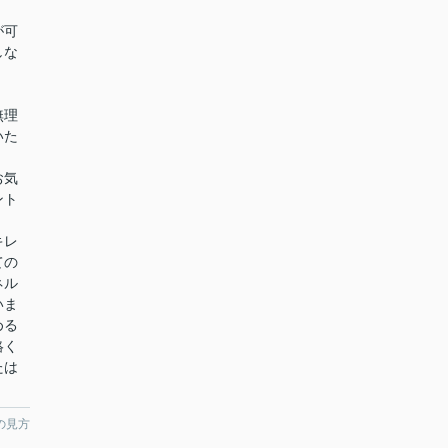
が可
しな
無理
いた
お気
ント
キレ
ての
ネル
いま
める
絡く
たは
の見方