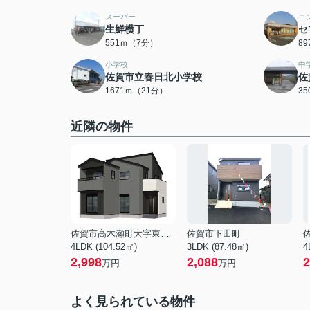
スーパー
コ
生鮮横丁
セ
551ｍ（7分）
8
小学校
中
佐賀市立春日北小学校
佐
1671ｍ（21分）
3
近隣の物件
佐賀市高木瀬町大字東高木
佐賀市下田町
4LDK (104.52㎡)
3LDK (87.48㎡)
4
2,998
2,088
2
万円
万円
よく見られている物件