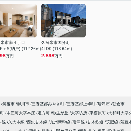
留米市南４丁目
久留米市国分町
K＋S(納戸) (112.26㎡)
4LDK (113.64㎡)
098
2,898
万円
万円
筑後市
柳川市
三養基郡みやき町
三養基郡上峰町
唐津市
朝倉市
内町
本庄町大字本庄
姫方町
弥生が丘
大字坊所
東櫛原町
大和町大字
本線
久大本線
西鉄甘木線
九州新幹線
唐津線
甘木鉄道
筑肥線
筑豊