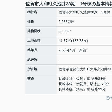
佐賀市大和町久池井28期 1号棟の基本情
物件名
佐賀市大和町久池井28期 1号棟
価格
2,288万円
建物面積
95.58㎡
土地面積
41.67坪(137.78㎡)
築年月
2026年5月（新築）
総戸数
-
所在地
佐賀県
佐賀市
大和町大字久池井
41
交通
長崎本線
「
佐賀
」駅 徒歩84分
長崎本線
「
伊賀屋
」駅 徒歩79分
長崎本線
「
鍋島
」駅 徒歩99分