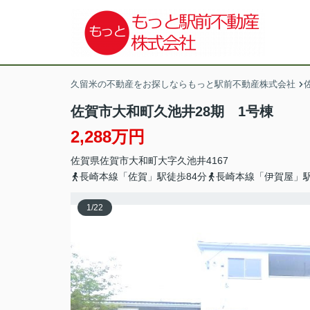
久留米の不動産をお探しならもっと駅前不動産株式会社
佐賀市大和町久池井28期 1号棟
2,288万円
佐賀県
佐賀市
大和町大字久池井
4167
長崎本線「佐賀」駅徒歩84分
長崎本線「伊賀屋」駅
1
/
22