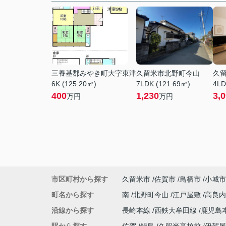
三養基郡みやき町大字東津
久留米市北野町今山
久
6K (125.20㎡)
7LDK (121.69㎡)
4LD
400
1,230
3,
万円
万円
市区町村から探す
久留米市
佐賀市
鳥栖市
小城市
町名から探す
南
北野町今山
江戸屋敷
高良
沿線から探す
長崎本線
西鉄大牟田線
鹿児島