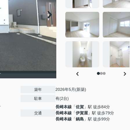
す
2026年5月(新築)
築年
有(2台)
駐車
長崎本線
「
佐賀
」駅 徒歩84分
7
長崎本線
「
伊賀屋
」駅 徒歩79分
交通
長崎本線
「
鍋島
」駅 徒歩99分