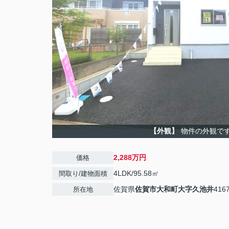
【外観】
物件の外観で
2,288万円
価格
4LDK/95.58㎡
間取り/建物面積
佐賀県
佐賀市
大和町大字久池井
416
所在地